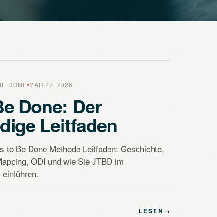
BE DONE
MAR 22, 2026
Be Done: Der
ndige Leitfaden
bs to Be Done Methode Leitfaden: Geschichte,
Mapping, ODI und wie Sie JTBD im
einführen.
LESEN
→