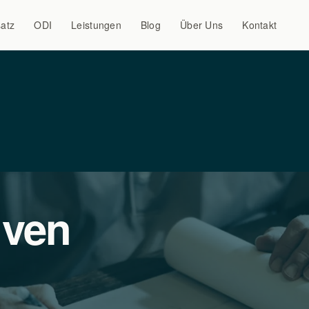
atz
ODI
Leistungen
Blog
Über Uns
Kontakt
iven