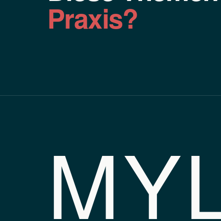
Praxis?
MY