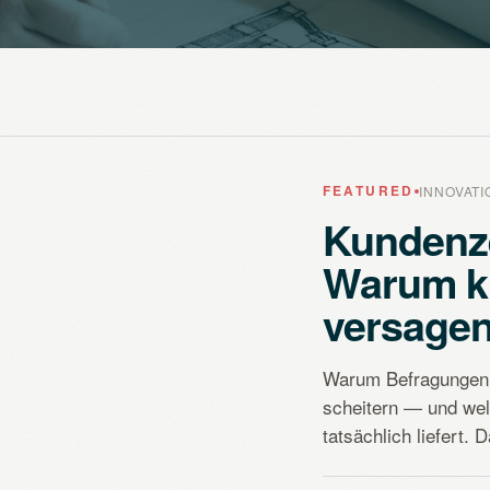
FEATURED
INNOVAT
Kundenze
Warum k
versage
Warum Befragungen,
scheitern — und wel
tatsächlich liefert. 