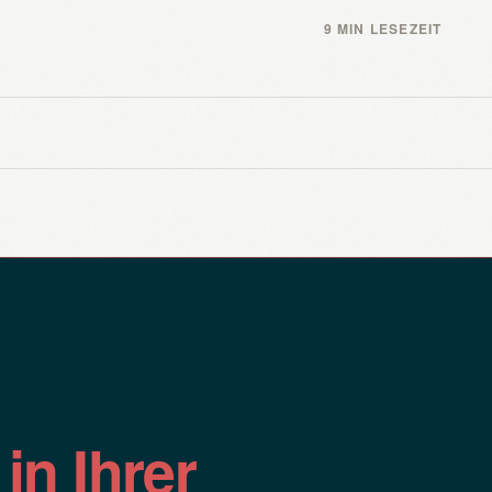
9 MIN LESEZEIT
n
in Ihrer