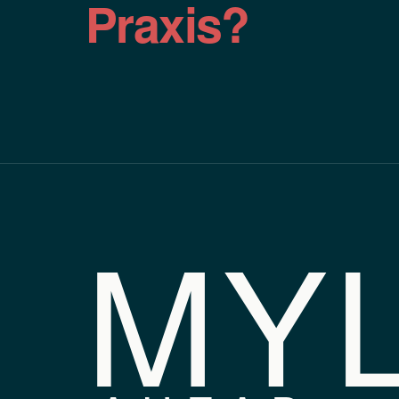
Praxis?
MY