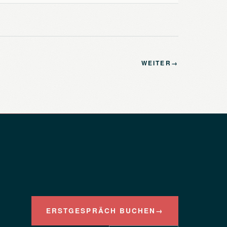
WEITER
→
ERSTGESPRÄCH BUCHEN
→