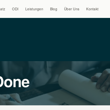
atz
ODI
Leistungen
Blog
Über Uns
Kontakt
Done