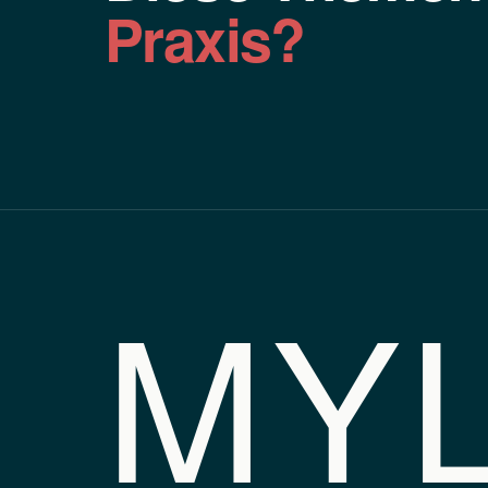
Praxis?
MY