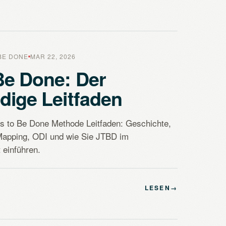
BE DONE
MAR 22, 2026
Be Done: Der
ndige Leitfaden
bs to Be Done Methode Leitfaden: Geschichte,
Mapping, ODI und wie Sie JTBD im
einführen.
LESEN
→