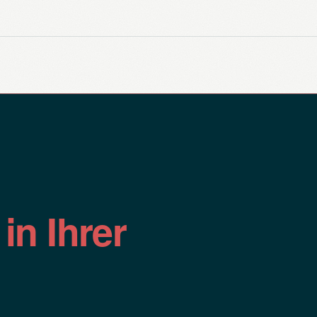
n
in Ihrer