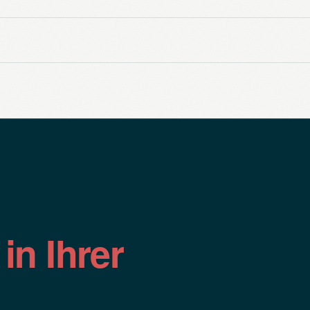
n
in Ihrer