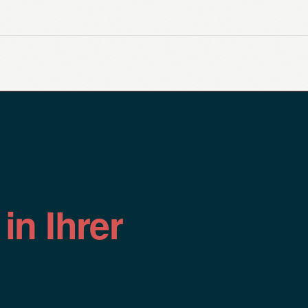
n
in Ihrer