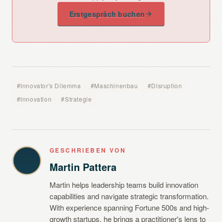
erzwingt.
Erstgespräch buchen
#Innovator's Dilemma
#Maschinenbau
#Disruption
#Innovation
#Strategie
GESCHRIEBEN VON
Martin Pattera
Martin helps leadership teams build innovation
capabilities and navigate strategic transformation.
With experience spanning Fortune 500s and high-
growth startups, he brings a practitioner's lens to