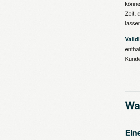
könne
Zeit,
lassen
Valid
enthal
Kunde
Was
Ein