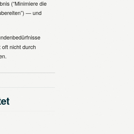
is (“Minimiere die
zubereiten”) — und
undenbedürfnisse
 oft nicht durch
en.
et