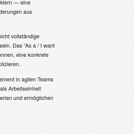
klern — eine
rderungen aus
icht vollständige
in. Das “As a / I want
ennen, eine konkrete
izieren.
lement in agilen Teams
als Arbeitseinheit
iterien und ermöglichen