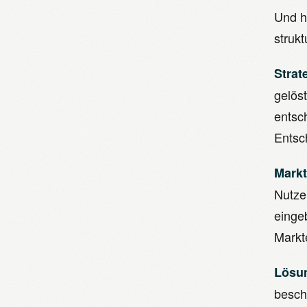
Und h
strukt
Strat
gelös
entsch
Entsc
Mark
Nutze
einge
Markt
Lösu
besch