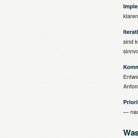
Imple
klaren
Itera
sind 
sinnvo
Komm
Entwi
Anfor
Prior
— nac
Was