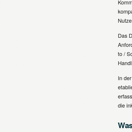
Kommu
kompa
Nutze
Das De
Anfor
to / 
Handl
In de
etabli
erfass
die i
Was