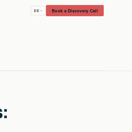
Book a Discovery Call
DE
s: