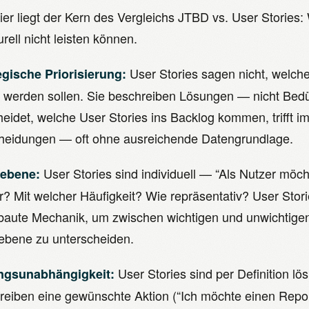
ier liegt der Kern des Vergleichs JTBD vs. User Stories:
urell nicht leisten können.
User Stories sagen nicht, welch
egische Priorisierung:
t werden sollen. Sie beschreiben Lösungen — nicht Bedü
eidet, welche User Stories ins Backlog kommen, trifft imp
heidungen — oft ohne ausreichende Datengrundlage.
User Stories sind individuell — “Als Nutzer möc
tebene:
r? Mit welcher Häufigkeit? Wie repräsentativ? User Stor
baute Mechanik, um zwischen wichtigen und unwichtigen
ebene zu unterscheiden.
User Stories sind per Definition lö
ngsunabhängigkeit:
reiben eine gewünschte Aktion (“Ich möchte einen Repor