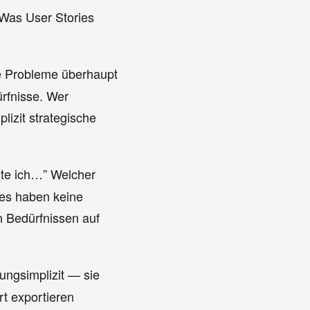
 Was User Stories
e Probleme überhaupt
rfnisse. Wer
lizit strategische
hte ich…” Welcher
ies haben keine
 Bedürfnissen auf
sungsimplizit — sie
t exportieren