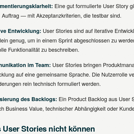
Eine gut formulierte User Story g
mentierungsklarheit:
 Auftrag — mit Akzeptanzkriterien, die testbar sind.
User Stories sind auf iterative Entwick
tive Entwicklung:
klein genug, um in einem Sprint abgeschlossen zu werd
lle Funktionalität zu beschreiben.
User Stories bringen Produktman
unikation im Team:
cklung auf eine gemeinsame Sprache. Die Nutzerrolle ve
derungen rein technisch formuliert werden.
Ein Product Backlog aus User Sto
isierung des Backlogs:
h Business Value, technischer Abhängigkeit oder Kunden
 User Stories nicht können