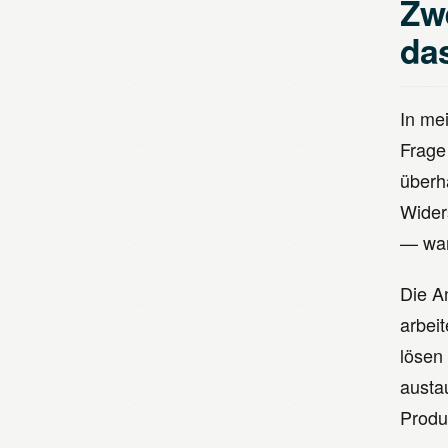
Zw
da
In me
Frage
überh
Wider
— war
Die A
arbei
lösen
austa
Produ