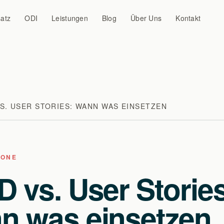
atz
ODI
Leistungen
Blog
Über Uns
Kontakt
VS. USER STORIES: WANN WAS EINSETZEN
DONE
 vs. User Storie
n was einsetzen