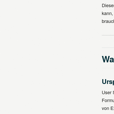
Diese
kann,
brauc
Was
Urs
User 
Formul
von E