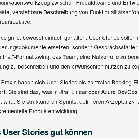
nikationswerkzeug zwischen Produktteams und Entwic
kte, verstehbare Beschreibung von Funktionalitätsanfo
rperspektive.
sign ist bewusst einfach gehalten. User Stories sollen n
derungsdokumente ersetzen, sondern Gesprächsstarter se
So that”-Format zwingt das Team, eine Nutzerrolle zu ben
ung zu beschreiben und den erwünschten Nutzen zu expl
r Praxis haben sich User Stories als zentrales Backlog-E
ert. Sie sind das, was in Jira, Linear oder Azure DevOps 
t wird. Sie strukturieren Sprints, definieren Akzeptanzkr
nkrementelle Produktentwicklung.
 User Stories gut können