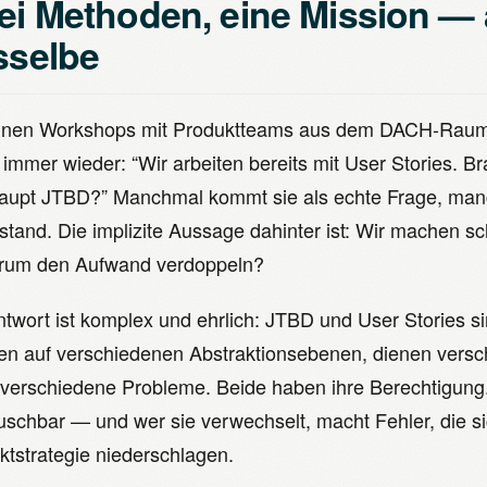
ei Methoden, eine Mission — 
sselbe
inen Workshops mit Produktteams aus dem DACH-Raum 
 immer wieder: “Wir arbeiten bereits mit User Stories. B
aupt JTBD?” Manchmal kommt sie als echte Frage, manc
stand. Die implizite Aussage dahinter ist: Wir machen s
um den Aufwand verdoppeln?
ntwort ist komplex und ehrlich: JTBD und User Stories si
ten auf verschiedenen Abstraktionsebenen, dienen ver
 verschiedene Probleme. Beide haben ihre Berechtigung. 
uschbar — und wer sie verwechselt, macht Fehler, die si
ktstrategie niederschlagen.