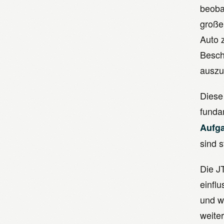
beoba
große
Auto 
Besch
auszu
Diese 
funda
Aufga
sind 
Die J
einfl
und w
weite