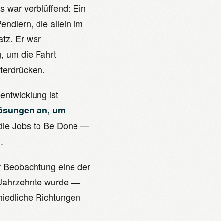
 war verblüffend: Ein
ndlern, die allein im
atz. Er war
g, um die Fahrt
nterdrücken.
tentwicklung ist
Lösungen an, um
ie Jobs to Be Done —
.
r Beobachtung eine der
 Jahrzehnte wurde —
chiedliche Richtungen