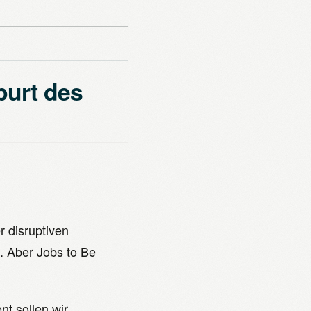
burt des
r disruptiven
e. Aber Jobs to Be
t sollen wir