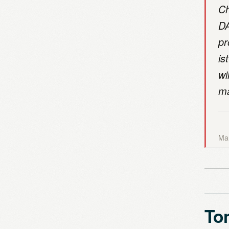
Ch
DA
pr
is
wi
ma
Mar
Ton