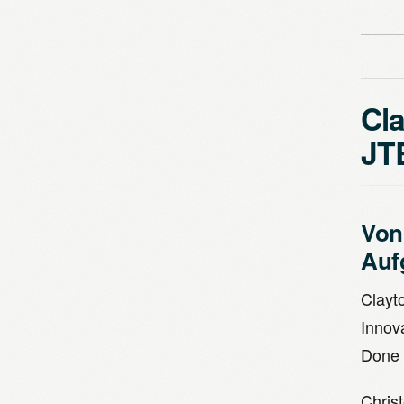
Cl
JT
Von
Auf
Clayto
Innova
Done i
Chris