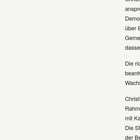
anspr
Demog
über 
Gemei
dasse
Die r
beant
Wach
Chris
Rahmu
mit K
Die S
der B