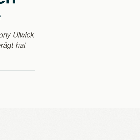
e
ony Ulwick
rägt hat