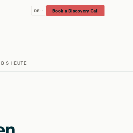
Book a Discovery Call
DE
 BIS HEUTE
en