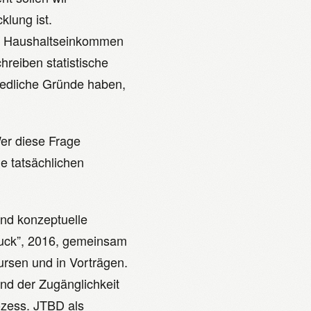
klung ist.
t Haushaltseinkommen
reiben statistische
iedliche Gründe haben,
Wer diese Frage
e tatsächlichen
nd konzeptuelle
Luck”, 2016, gemeinsam
ursen und in Vorträgen.
und der Zugänglichkeit
ozess. JTBD als