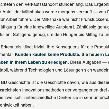
chteten den Verkaufsstandort stundenlang. Das Ergebnis
r Anteil der Milkshakes wurde morgens verkauft — von Pe
zur Arbeit fuhren. Der Milkshake war nicht Frühstücksers
äftigung für eine langweilige Autofahrt. Zähflüssig genu
füllen. Sättigend genug, um den Hunger bis Mittag zu u
Erkenntnis klingt trivial. Ihre Konsequenz für die Produk
mental:
Kunden kaufen keine Produkte. Sie heuern 
Diese Aufgaben — d
ben in ihrem Leben zu erledigen.
stabil, während Technologien und Lösungen sich wandeln
TBD Geschichte ist die Geschichte davon, wie aus diese
ussreichsten Innovationsmethoden der vergangenen drei
ie zwei sehr unterschiedliche Denker sie in sehr unters
rentwickelt haben.