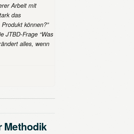
erer Arbeit mit
tark das
as Produkt können?”
 Die JTBD-Frage “Was
rändert alles, wenn
r Methodik