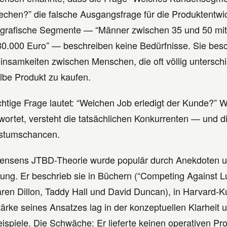
echen?” die falsche Ausgangsfrage für die Produktentwic
rafische Segmente — “Männer zwischen 35 und 50 mi
80.000 Euro” — beschreiben keine Bedürfnisse. Sie besch
nsamkeiten zwischen Menschen, die oft völlig untersch
lbe Produkt zu kaufen.
ichtige Frage lautet: “Welchen Job erledigt der Kunde?” 
wortet, versteht die tatsächlichen Konkurrenten — und di
stumschancen.
tensens JTBD-Theorie wurde populär durch Anekdoten u
ng. Er beschrieb sie in Büchern (“Competing Against 
aren Dillon, Taddy Hall und David Duncan), in Harvard-K
tärke seines Ansatzes lag in der konzeptuellen Klarheit 
eispiele. Die Schwäche: Er lieferte keinen operativen Pr