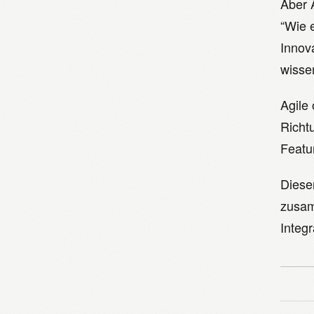
Aber A
“Wie 
Innova
wissen
Agile 
Richt
Featu
Diese
zusam
Integr