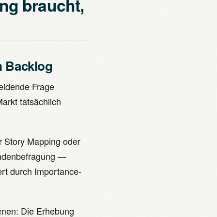
ng braucht,
m Backlog
heidende Frage
arkt tatsächlich
er Story Mapping oder
Kundenbefragung —
ert durch Importance-
hmen: Die Erhebung