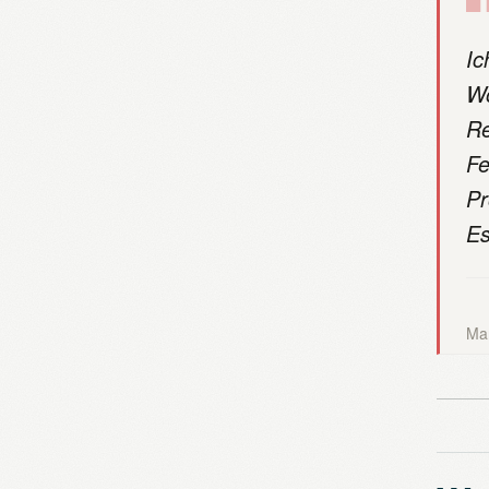
Ic
Wo
Re
Fe
Pr
Es
Mar