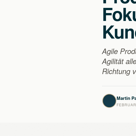
Fok
Kun
Agile Pro
Agilität a
Richtung v
Martin Pa
FEBRUARY