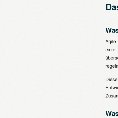
Da
Was
Agile
exzell
übers
regel
Diese
Entwi
Zusam
Was