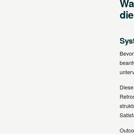
Wa
die
Sys
Bevor
beant
unter
Diese
Retro
struk
Satis
Outco