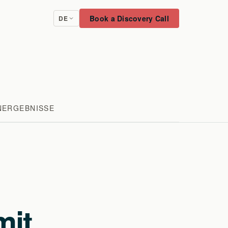
Book a Discovery Call
DE
NERGEBNISSE
mit