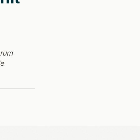
arum
ie