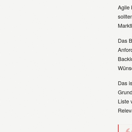
Agile
sollte
Markt
Das B
Anfor
Backl
Wünsc
Das i
Grund
Liste
Releva