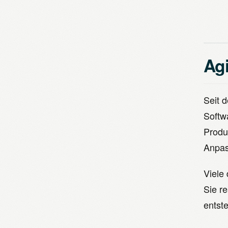
Agi
Seit d
Softw
Produ
Anpas
Viele 
Sie r
entst