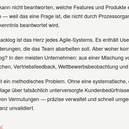
 kann nicht beantworten, welche Features und Produkte 
n — weil das eine Frage ist, die nicht durch Prozessorga
kenntnis beantwortet wird.
acklog ist das Herz jedes Agile-Systems. Es enthält Use
derungen, die das Team abarbeiten soll. Aber woher ko
og? In den meisten Unternehmen: aus einer Mischung v
hen, Vertriebsfeedback, Wettbewerbsbeobachtung und in
st ein methodisches Problem. Ohne eine systematische, q
lage über tatsächlich unterversorgte Kundenbedürfnisse
 von Vermutungen — präzise verwaltet und schnell umgese
nz unvalidiert.