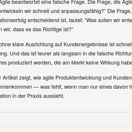
gile beantwortet eine falsche Frage. Die Frage, die Agile
entwickeln wir schnell und anpassungsfähig?” Die Frage, 
tionserfolg entscheidend ist, lautet: “Was sollen wir en
 wir, dass es das Richtige ist?”
ohne klare Ausrichtung auf Kundenergebnisse ist schnell 
ung. Und das ist teurer als langsam in die falsche Richt
res produziert werden, die am Markt keine Wirkung haben
r Artikel zeigt, wie agile Produktentwicklung und Kunde
menkommen — was fehlt, wenn man nur eines davon ha
ation in der Praxis aussieht.